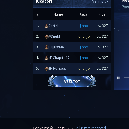
Jucători
Mai mult
+
#
Nume
Regat
Nivel
1.
Cartel
Jinno
Lv.
327
2.
V3nuM
Chunjo
Lv.
327
3.
[H]JustMe
Jinno
Lv.
327
4.
xElChapito17
Jinno
Lv.
327
5.
[H]Furious
Chunjo
Lv.
327
VEZI TOT
Copyright © i-Longju 2026
All rights reserved.