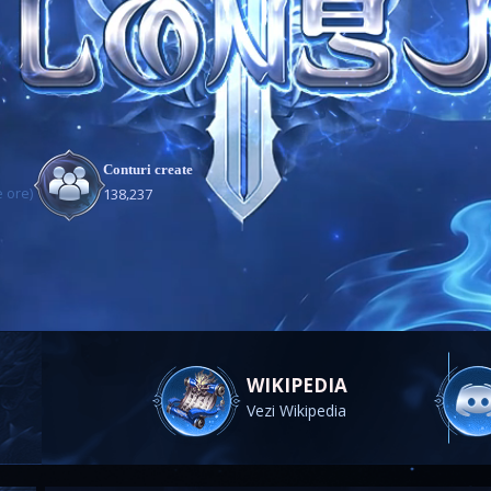
Conturi create
e ore)
,
1
3
8
2
3
7
WIKIPEDIA
Vezi Wikipedia