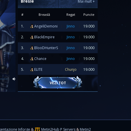
Bresle
Mai mult
+
#
Breaslă
Regat
Puncte
1.
AngeliDemoni
Jinno
19.000
2.
BlackEmpire
Jinno
19.000
3.
BlooDHunterS
Jinno
19.000
20.06.2026
4.
Chance
Jinno
19.000
5.
ELITE
Chunjo
19.000
 officially go online tomorrow,
20.06.2026 at
VEZI TOT
updates here:
d/499-server-fusion-20-06-2026/']
Server
pdate Details
[/url]
TITION
sentazione Inforge
&
Metin2Hub P Servers
&
Metin2
ial competition for all players!