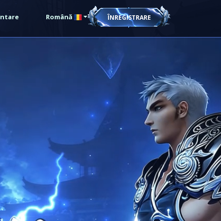
ntare
Română
ÎNREGISTRARE