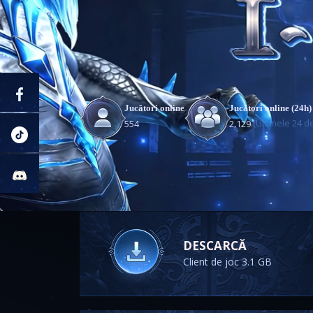
Jucători online
Jucători online (24h)
(Ultimele 24 d
,
5
5
4
2
1
2
9
DESCARCĂ
Client de joc 3.1 GB